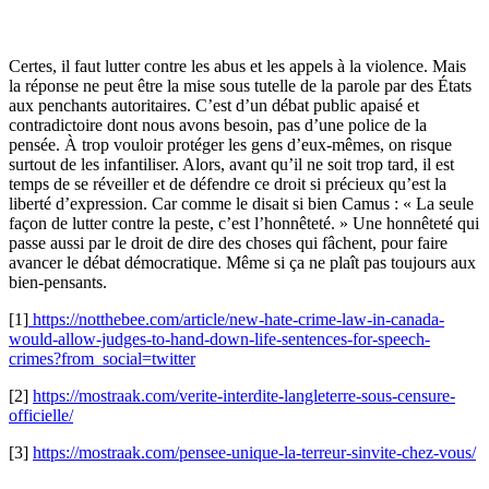
Certes, il faut lutter contre les abus et les appels à la violence. Mais
la réponse ne peut être la mise sous tutelle de la parole par des États
aux penchants autoritaires. C’est d’un débat public apaisé et
contradictoire dont nous avons besoin, pas d’une police de la
pensée. À trop vouloir protéger les gens d’eux-mêmes, on risque
surtout de les infantiliser. Alors, avant qu’il ne soit trop tard, il est
temps de se réveiller et de défendre ce droit si précieux qu’est la
liberté d’expression. Car comme le disait si bien Camus : « La seule
façon de lutter contre la peste, c’est l’honnêteté. » Une honnêteté qui
passe aussi par le droit de dire des choses qui fâchent, pour faire
avancer le débat démocratique. Même si ça ne plaît pas toujours aux
bien-pensants.
[1]
https://notthebee.com/article/new-hate-crime-law-in-canada-
would-allow-judges-to-hand-down-life-sentences-for-speech-
crimes?from_social=twitter
[2]
https://mostraak.com/verite-interdite-langleterre-sous-censure-
officielle/
[3]
https://mostraak.com/pensee-unique-la-terreur-sinvite-chez-vous/