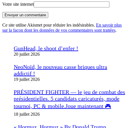
Votre site internet
Envoyer un commentaire
Ce site utilise Akismet pour réduire les indésirables.
En savoir plus
sur la façon dont les données de vos commentaires sont traitées
.
GunHead, le shoot d’enfer !
20 juillet 2026
NeoNoïd, le nouveau casse briques ultra
addictif !
19 juillet 2026
PRÉSIDENT FIGHTER — le jeu de combat des
présidentielles. 5 candidats caricaturés, mode
tournoi, PC & mobile.Joue maintenant 🎮
18 juillet 2026
« Hormuz, Hormuz » By Donald Trump