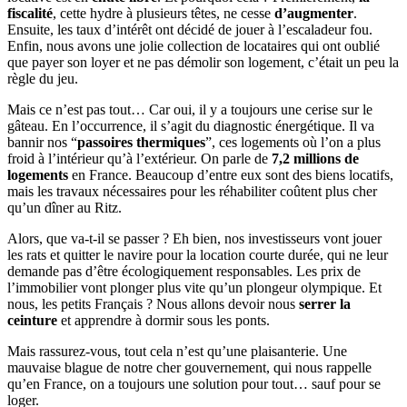
fiscalité
, cette hydre à plusieurs têtes, ne cesse
d’augmenter
.
Ensuite, les taux d’intérêt ont décidé de jouer à l’escaladeur fou.
Enfin, nous avons une jolie collection de locataires qui ont oublié
que payer son loyer et ne pas démolir son logement, c’était un peu la
règle du jeu.
Mais ce n’est pas tout… Car oui, il y a toujours une cerise sur le
gâteau. En l’occurrence, il s’agit du diagnostic énergétique. Il va
bannir nos “
passoires thermiques
”, ces logements où l’on a plus
froid à l’intérieur qu’à l’extérieur. On parle de
7,2 millions de
logements
en France. Beaucoup d’entre eux sont des biens locatifs,
mais les travaux nécessaires pour les réhabiliter coûtent plus cher
qu’un dîner au Ritz.
Alors, que va-t-il se passer ? Eh bien, nos investisseurs vont jouer
les rats et quitter le navire pour la location courte durée, qui ne leur
demande pas d’être écologiquement responsables. Les prix de
l’immobilier vont plonger plus vite qu’un plongeur olympique. Et
nous, les petits Français ? Nous allons devoir nous
serrer la
ceinture
et apprendre à dormir sous les ponts.
Mais rassurez-vous, tout cela n’est qu’une plaisanterie. Une
mauvaise blague de notre cher gouvernement, qui nous rappelle
qu’en France, on a toujours une solution pour tout… sauf pour se
loger.