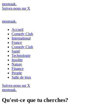
mostraak.
Suivez-nous sur X
mostraak.
Accueil
Comedy Club
International
France
Comedy Club
Santé
Technologie
Insolite
Nature
Finance
People
Salle de jeux
Suivez-nous sur X
mostraak.
Qu'est-ce que tu cherches?