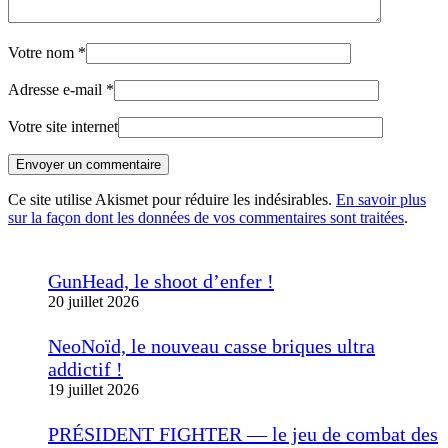
Votre nom
*
Adresse e-mail
*
Votre site internet
Envoyer un commentaire
Ce site utilise Akismet pour réduire les indésirables.
En savoir plus
sur la façon dont les données de vos commentaires sont traitées
.
GunHead, le shoot d’enfer !
20 juillet 2026
NeoNoïd, le nouveau casse briques ultra
addictif !
19 juillet 2026
PRÉSIDENT FIGHTER — le jeu de combat des