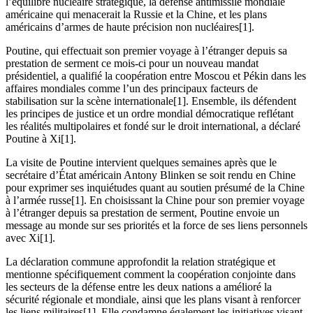
l’équilibre nucléaire stratégique, la défense antimissile mondiale
américaine qui menacerait la Russie et la Chine, et les plans
américains d’armes de haute précision non nucléaires[1].
Poutine, qui effectuait son premier voyage à l’étranger depuis sa
prestation de serment ce mois-ci pour un nouveau mandat
présidentiel, a qualifié la coopération entre Moscou et Pékin dans les
affaires mondiales comme l’un des principaux facteurs de
stabilisation sur la scène internationale[1]. Ensemble, ils défendent
les principes de justice et un ordre mondial démocratique reflétant
les réalités multipolaires et fondé sur le droit international, a déclaré
Poutine à Xi[1].
La visite de Poutine intervient quelques semaines après que le
secrétaire d’État américain Antony Blinken se soit rendu en Chine
pour exprimer ses inquiétudes quant au soutien présumé de la Chine
à l’armée russe[1]. En choisissant la Chine pour son premier voyage
à l’étranger depuis sa prestation de serment, Poutine envoie un
message au monde sur ses priorités et la force de ses liens personnels
avec Xi[1].
La déclaration commune approfondit la relation stratégique et
mentionne spécifiquement comment la coopération conjointe dans
les secteurs de la défense entre les deux nations a amélioré la
sécurité régionale et mondiale, ainsi que les plans visant à renforcer
les liens militaires[1]. Elle condamne également les initiatives visant