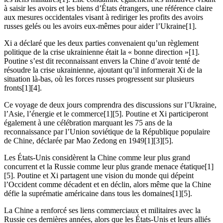
à saisir les avoirs et les biens d’États étrangers, une référence claire
aux mesures occidentales visant à rediriger les profits des avoirs
russes gelés ou les avoirs eux-mêmes pour aider l’Ukraine[1].
Xi a déclaré que les deux parties convenaient qu’un règlement
politique de la crise ukrainienne était la « bonne direction »[1].
Poutine s’est dit reconnaissant envers la Chine d’avoir tenté de
résoudre la crise ukrainienne, ajoutant qu’il informerait Xi de la
situation là-bas, où les forces russes progressent sur plusieurs
fronts[1][4].
Ce voyage de deux jours comprendra des discussions sur l’Ukraine,
l’Asie, l’énergie et le commerce[1][5]. Poutine et Xi participeront
également à une célébration marquant les 75 ans de la
reconnaissance par l’Union soviétique de la République populaire
de Chine, déclarée par Mao Zedong en 1949[1][3][5].
Les États-Unis considèrent la Chine comme leur plus grand
concurrent et la Russie comme leur plus grande menace étatique[1]
[5]. Poutine et Xi partagent une vision du monde qui dépeint
l’Occident comme décadent et en déclin, alors même que la Chine
défie la suprématie américaine dans tous les domaines[1][5].
La Chine a renforcé ses liens commerciaux et militaires avec la
Russie ces dernières années, alors que les États-Unis et leurs alliés