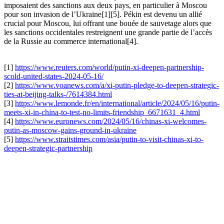
imposaient des sanctions aux deux pays, en particulier à Moscou
pour son invasion de l’Ukraine[1][5]. Pékin est devenu un allié
crucial pour Moscou, lui offrant une bouée de sauvetage alors que
les sanctions occidentales restreignent une grande partie de l’accès
de la Russie au commerce international[4].
[1]
https://www.reuters.com/world/putin-xi-deepen-partnership-
scold-united-states-2024-05-16/
[2]
https://www.voanews.com/a/xi-putin-pledge-to-deepen-strategic-
ties-at-beijing-talks-/7614384.html
[3]
https://www.lemonde.fr/en/international/article/2024/05/16/putin-
meets-xi-in-china-to-test-no-limits-friendship_6671631_4.html
[4]
https://www.euronews.com/2024/05/16/chinas-xi-welcomes-
putin-as-moscow-gains-ground-in-ukraine
[5]
https://www.straitstimes.com/asia/putin-to-visit-chinas-xi-to-
deepen-strategic-partnership