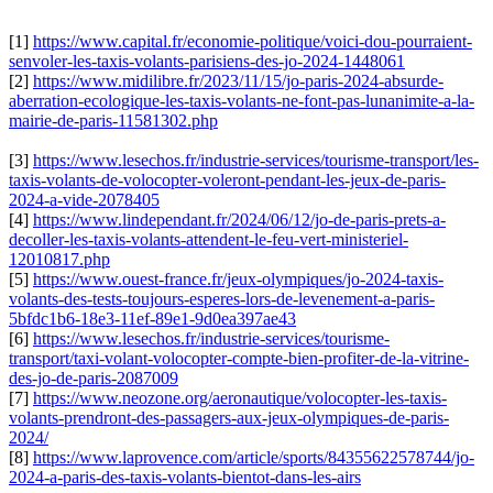
[1]
https://www.capital.fr/economie-politique/voici-dou-pourraient-
senvoler-les-taxis-volants-parisiens-des-jo-2024-1448061
[2]
https://www.midilibre.fr/2023/11/15/jo-paris-2024-absurde-
aberration-ecologique-les-taxis-volants-ne-font-pas-lunanimite-a-la-
mairie-de-paris-11581302.php
[3]
https://www.lesechos.fr/industrie-services/tourisme-transport/les-
taxis-volants-de-volocopter-voleront-pendant-les-jeux-de-paris-
2024-a-vide-2078405
[4]
https://www.lindependant.fr/2024/06/12/jo-de-paris-prets-a-
decoller-les-taxis-volants-attendent-le-feu-vert-ministeriel-
12010817.php
[5]
https://www.ouest-france.fr/jeux-olympiques/jo-2024-taxis-
volants-des-tests-toujours-esperes-lors-de-levenement-a-paris-
5bfdc1b6-18e3-11ef-89e1-9d0ea397ae43
[6]
https://www.lesechos.fr/industrie-services/tourisme-
transport/taxi-volant-volocopter-compte-bien-profiter-de-la-vitrine-
des-jo-de-paris-2087009
[7]
https://www.neozone.org/aeronautique/volocopter-les-taxis-
volants-prendront-des-passagers-aux-jeux-olympiques-de-paris-
2024/
[8]
https://www.laprovence.com/article/sports/84355622578744/jo-
2024-a-paris-des-taxis-volants-bientot-dans-les-airs