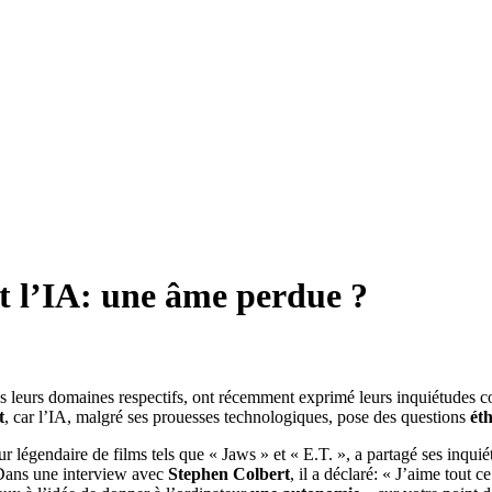
 l’IA: une âme perdue ?
rs domaines respectifs, ont récemment exprimé leurs inquiétudes concer
t
, car l’IA, malgré ses prouesses technologiques, pose des questions
ét
teur légendaire de films tels que « Jaws » et « E.T. », a partagé ses inqu
Dans une interview avec
Stephen Colbert
, il a déclaré: « J’aime tout 