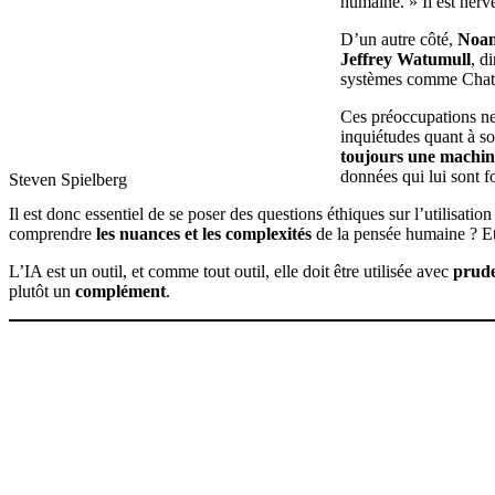
humaine. » Il est nerv
D’un autre côté,
Noa
Jeffrey Watumull
, d
systèmes comme Cha
Ces préoccupations ne
inquiétudes quant à so
toujours une machin
données qui lui sont f
Steven Spielberg
Il est donc essentiel de se poser des questions éthiques sur l’utilisati
comprendre
les nuances et les complexités
de la pensée humaine ? Et 
L’IA est un outil, et comme tout outil, elle doit être utilisée avec
prude
plutôt un
complément
.