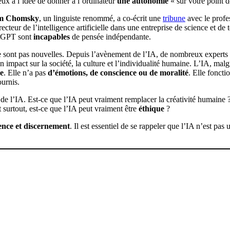
eux à l’idée de donner à l’ordinateur
une autonomie
« sur votre point 
m Chomsky
, un linguiste renommé, a co-écrit une
tribune
avec le profe
irecteur de l’intelligence artificielle dans une entreprise de science et de
tGPT sont
incapables
de pensée indépendante.
 sont pas nouvelles. Depuis l’avènement de l’IA, de nombreux experts 
n impact sur la société, la culture et l’individualité humaine. L’IA, mal
e
. Elle n’a pas
d’émotions, de conscience ou de moralité
. Elle foncti
ournis.
on de l’IA. Est-ce que l’IA peut vraiment remplacer la créativité humaine
surtout, est-ce que l’IA peut vraiment être
éthique
?
nce et discernement
. Il est essentiel de se rappeler que l’IA n’est pas