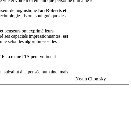
de vue et votre moi en tant que personne humaine ».
sseur de linguistique
Ian Roberts et
 technologie. Ils ont souligné que des
et penseurs ont exprimé leurs
gré ses capacités impressionnantes,
est
onne selon les algorithmes et les
 ? Est-ce que l’IA peut vraiment
 un substitut à la pensée humaine, mais
Noam Chomsky