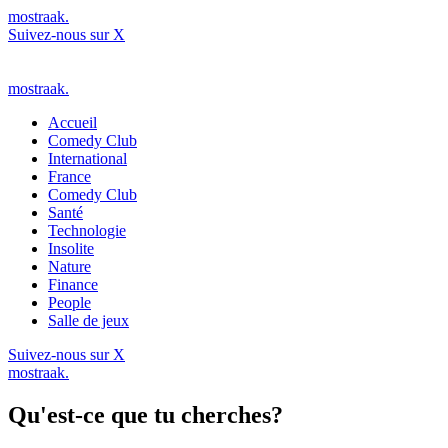
mostraak.
Suivez-nous sur X
mostraak.
Accueil
Comedy Club
International
France
Comedy Club
Santé
Technologie
Insolite
Nature
Finance
People
Salle de jeux
Suivez-nous sur X
mostraak.
Qu'est-ce que tu cherches?